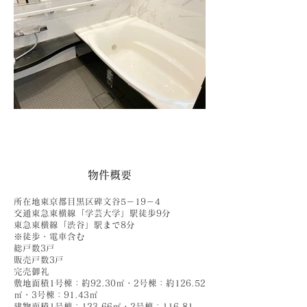
物件概要
所在地東京都目黒区碑文谷5－19－4
交通東急東横線「学芸大学」駅徒歩9分
東急東横線「渋谷」駅まで8分
※徒歩・電車含む
総戸数3戸
販売戸数3戸
完売御礼
敷地面積1号棟：約92.30㎡・2号棟：約126.52
㎡・3号棟：91.43㎡
建物面積1号棟：123.66㎡・2号棟：116.81