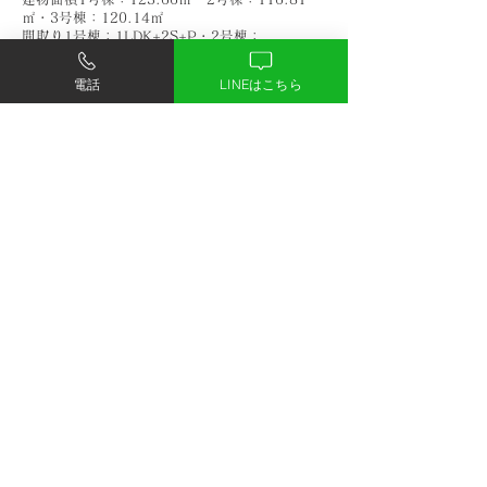
㎡・3号棟：120.14㎡
間取り1号棟：1LDK+2S+P・2号棟：
2LDK+S+P・3号棟：1LDK+2S+P
建ぺい率・容積率60％・150%
電話
LINEはこちら
地目宅地
構造・工法木造2階建て・在来工法
道路幅員南側道路幅員約4.0m（私道）
土地権利所有権
施設・設備公営水道・本下水・都市ガス
建物竣工予定時期2022年12月完成
引渡予定時期相談
取引態様媒介
用途地域第1種低層住居専用地域
建築確認番号第HPA‐22-03118-1号他
その他※司法書士、土地家屋調査士、火災保険
等は売主指定となります。
※事務手数料55,000円(税込)
※パースは、現況図面を参考として作成したイ
メージ図です。
図面・完成建物と異なる場合には現況優先とな
ります。
※また、掲載のプラン・仕様は施工都合上、変
更することがあります。
※記載の図面・方位等が現況と相違する場合は
現況を優先させていただきます。 ※記載の概要
は2022年5月6日現在のものです ※日照・眺