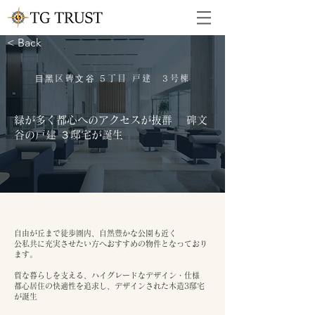
< Back
⽬⿊区碑⽂⾕ 5丁目 戸建 3号棟
緑が多く都心へのアクセスが抜群 碑文
谷の戸建 ３邸宅が誕生
自由が丘まで徒歩圏内、自然豊かな公園も近く
公私共に充実させたい方へおすすめの物件となっており
ます。
質な暮らしを支える、ハイグレードなデザイン・仕様
都心居住の快適性を追求し、デザインされた木造3邸宅
が誕生