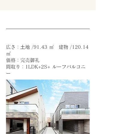
広さ：⼟地 /91.43 ㎡ 建物 /120.14
㎡
価格：完売御礼
間取り：1LDK+2S+ ルーフバルコニ
ー