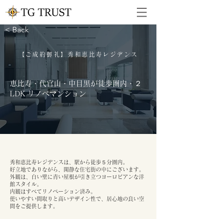
< Back
【ご成約御礼】秀和恵比寿レジデンス
恵比寿・代官山・中目黒が徒歩圏内・２
LDK リノベマンション
秀和恵比寿レジデンスは、駅から徒歩５分圏内。
好立地でありながら、閑静な住宅街の中にございます。
外観は、白い壁に青い屋根が引き立つヨーロピアンな洋
館スタイル。
内観はすべてリノベーション済み。
使いやすい間取りと高いデザイン性で、居心地の良い空
間をご提供します。