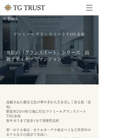
< Back
ファミールグランスイートTHE赤坂
丸紅の「グランスイート」シリーズ 高
級デザイナーズマンション
洗練された都市文化の華やぎが人生を美しく彩る街「赤
坂」
駅徒歩2分の好立地に佇むファミールグランスイート
THE赤坂
坂サカスまで徒歩1分で利便性良好
第一ホテル東京・ホテルオークラ東京ベイなど世界中の
ホテルなどの設計で名高い、