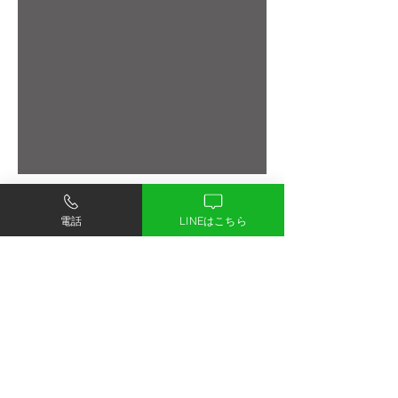
電話
LINEはこちら
物件概要
●所在地：埼玉県さいたま市大宮区三橋２-72
●交通：ＪＲ京浜東北線「大宮」歩26分、ＪＲ
京浜東北線「大宮」バス8分中並木歩3分
●土地面積：実測145.19㎡（44.13坪）
●土地権利：所有権
●都市計画：市街化区域
●用途地域：第２種中高層住居専用地域