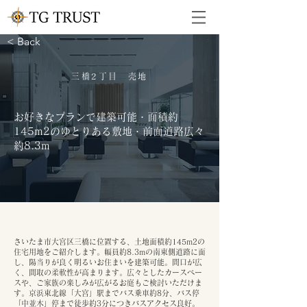
< Back
三橋2丁目 売地
お好きなプランで建築可能・面積約
145m2のゆとりある敷地・前面道路広々
約8.3m
さいたま市大宮区三橋に位置する、土地面積約145m2の
住宅用地をご紹介します。幅員約8.3mの南東側道路に面
し、陽当りが良く明るいお住まいを建築可能。間口が広
く、間取の柔軟性が高まります。広々としたカースペー
スや、ご家族の楽しみが広がるお庭もご検討いただけま
す。京浜東北線「大宮」駅までバス乗車約8分、バス停
「中並木」停まで徒歩約3分につきバスアクセス良好。