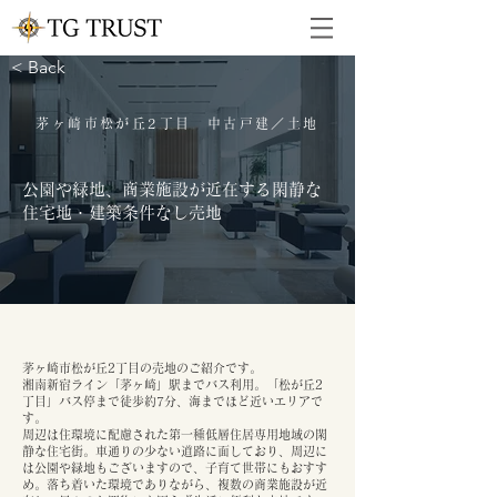
< Back
茅ヶ崎市松が丘2丁目 中古戸建／土地
公園や緑地、商業施設が近在する閑静な
住宅地・建築条件なし売地
茅ヶ崎市松が丘2丁目の売地のご紹介です。
湘南新宿ライン「茅ヶ崎」駅までバス利用。「松が丘2
丁目」バス停まで徒歩約7分、海までほど近いエリアで
す。
周辺は住環境に配慮された第一種低層住居専用地域の閑
静な住宅街。車通りの少ない道路に面しており、周辺に
は公園や緑地もございますので、子育て世帯にもおすす
め。落ち着いた環境でありながら、複数の商業施設が近