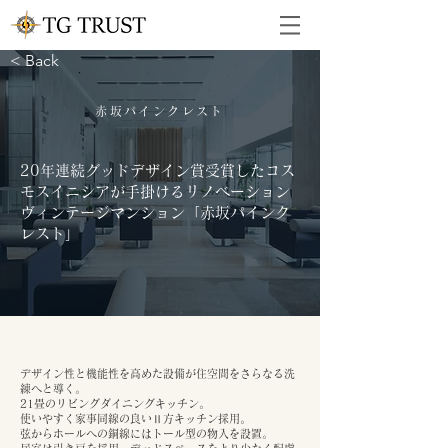
< Back
赤坂パインクレスト
20年連続グッドデザイン賞受賞したコス
モスイニシアが手掛けるリノベーション
ヴィンテージマンション「赤坂パインク
レスト」
デザイン性と機能性を高めた設備が住空間をさらなる洗
練へと導く。
21畳のリビングダイニングキッチン。
使いやすく家事同線の良いⅡ方キッチン採用。
弦からホールへの銅線にはトール型の物入を設置。