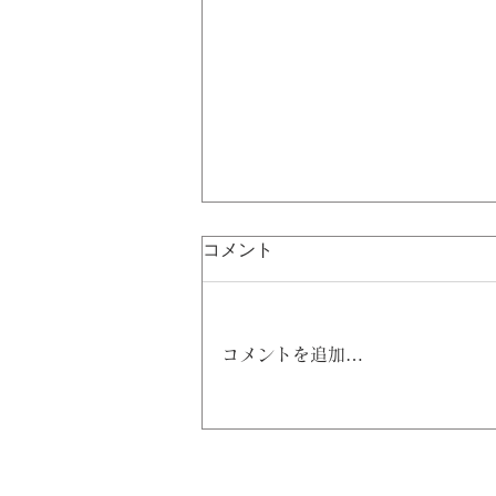
コメント
コメントを追加…
【求人情報②！】賃貸管理の
責任者／管理受諾営業スタッ
フを１名募集させていただき